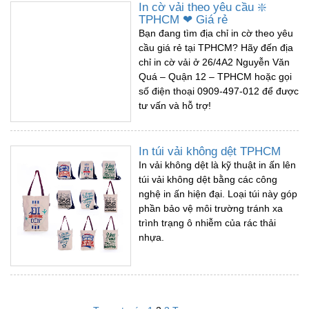
In cờ vải theo yêu cầu ❇️
TPHCM ❤ Giá rẻ
Bạn đang tìm địa chỉ in cờ theo yêu
cầu giá rẻ tại TPHCM? Hãy đến địa
chỉ in cờ vải ở 26/4A2 Nguyễn Văn
Quá – Quận 12 – TPHCM hoặc gọi
số điện thoại 0909-497-012 để được
tư vấn và hỗ trợ!
In túi vải không dệt TPHCM
In vải không dệt là kỹ thuật in ấn lên
túi vải không dệt bằng các công
nghệ in ấn hiện đại. Loại túi này góp
phần bảo vệ môi trường tránh xa
trình trạng ô nhiễm của rác thải
nhựa.