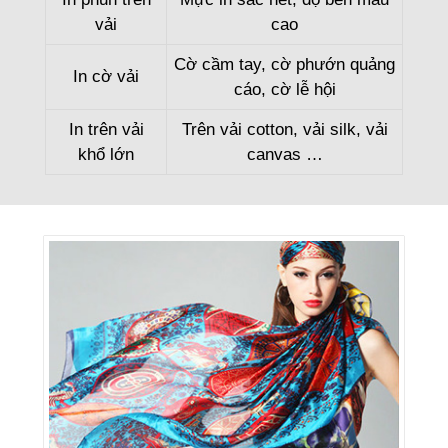
vải
cao
Cờ cầm tay, cờ phướn quảng
In cờ vải
cáo, cờ lễ hội
In trên vải
Trên vải cotton, vải silk, vải
khổ lớn
canvas …