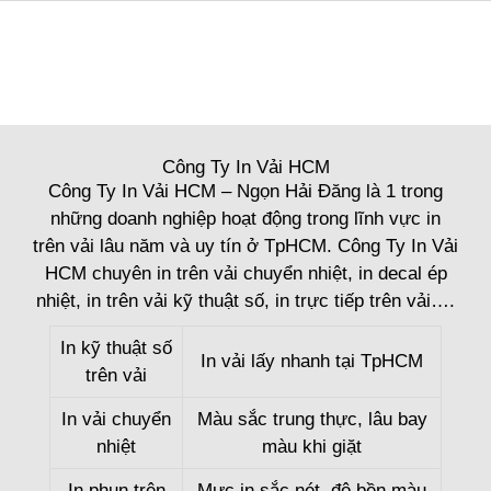
Công Ty In Vải HCM
Công Ty In Vải HCM – Ngọn Hải Đăng là 1 trong
những doanh nghiệp hoạt động trong lĩnh vực in
trên vải lâu năm và uy tín ở TpHCM. Công Ty In Vải
HCM chuyên in trên vải chuyển nhiệt, in decal ép
nhiệt, in trên vải kỹ thuật số, in trực tiếp trên vải….
In kỹ thuật số
In vải lấy nhanh tại TpHCM
trên vải
In vải chuyển
Màu sắc trung thực, lâu bay
nhiệt
màu khi giặt
In phun trên
Mực in sắc nét, độ bền màu