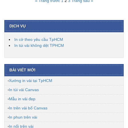
« Trang trước
1
2
3
Trang sau »
DỊCH VỤ
In cờ theo yêu cầu TpHCM
In túi vải không dệt TPHCM
BÀI VIẾT MỚI
Xưởng in vải tại TpHCM
In túi vải Canvas
Mẫu in vải đẹp
In trên vải bố Canvas
In phun trên vải
In nổi trên vải