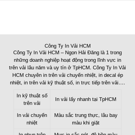
Công Ty In Vải HCM
Công Ty In Vải HCM – Ngọn Hải Đăng là 1 trong
những doanh nghiệp hoạt động trong lĩnh vực in
trên vải lâu năm và uy tín ở TpHCM. Công Ty In Vải
HCM chuyên in trên vải chuyển nhiệt, in decal ép
nhiệt, in trên vải kỹ thuật số, in trực tiếp trên vải….
In kỹ thuật số
In vải lấy nhanh tại TpHCM
trên vải
In vải chuyển
Màu sắc trung thực, lâu bay
nhiệt
màu khi giặt
In phun trên
Mực in sắc nét, độ bền màu