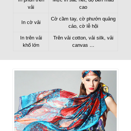
vải
cao
Cờ cầm tay, cờ phướn quảng
In cờ vải
cáo, cờ lễ hội
In trên vải
Trên vải cotton, vải silk, vải
khổ lớn
canvas …